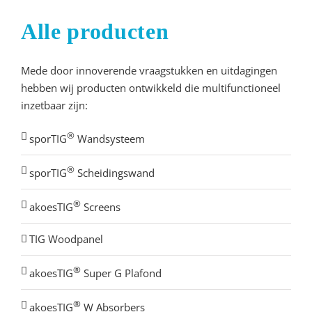
Alle producten
Mede door innoverende vraagstukken en uitdagingen
hebben wij producten ontwikkeld die multifunctioneel
inzetbaar zijn:
®
sporTIG
Wandsysteem
®
sporTIG
Scheidingswand
®
akoesTIG
Screens
TIG Woodpanel
®
akoesTIG
Super G Plafond
®
akoesTIG
W Absorbers