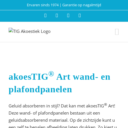
Skip
Ervaren sinds 1974 | Garantie op nagalmtijd
to
E-
Facebook
LinkedIn
YouTube
content
mail
®
akoesTIG
Art wand- en
plafondpanelen
®
Geluid absorberen in stijl? Dat kan met akoesTIG
Art!
Deze wand- of plafondpanelen bestaan uit een
geluidsabsorberend materiaal. Op de zichtzijde kunt u
een zelf te bepalen afbeelding laten drukken. Zo kiest u