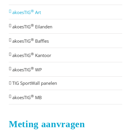
®
akoesTIG
Art
®
akoesTIG
Eilanden
®
akoesTIG
Baffles
®
akoesTIG
Kantoor
®
akoesTIG
WP
TIG SportWall panelen
®
akoesTIG
MB
Meting aanvragen